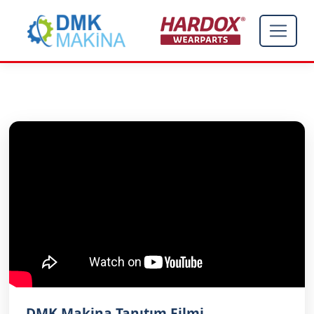
DMK Makina Tanıtım Filmi