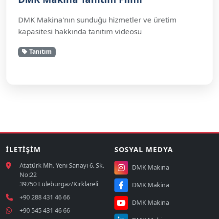
DMK Makina'nın sunduğu hizmetler ve üretim
kapasitesi hakkında tanıtım videosu
Tanıtım
İLETIŞIM
SOSYAL MEDYA
Atatürk Mh. Yeni Sanayi 6. Sk.
DMK Makina
No:22
39750 Lüleburgaz/Kırklareli
DMK Makina
+90 288 431 46 66
DMK Makina
+90 545 431 46 66