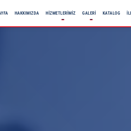
AYFA
HAKKIMIZDA
HIZMETLERIMIZ
GALERI
KATALOG
İL