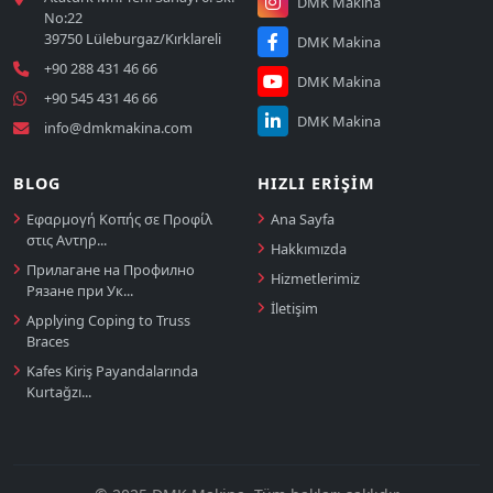
DMK Makina
No:22
39750 Lüleburgaz/Kırklareli
DMK Makina
+90 288 431 46 66
DMK Makina
+90 545 431 46 66
DMK Makina
info@dmkmakina.com
BLOG
HIZLI ERIŞIM
Εφαρμογή Κοπής σε Προφίλ
Ana Sayfa
στις Αντηρ...
Hakkımızda
Прилагане на Профилно
Hizmetlerimiz
Рязане при Ук...
İletişim
Applying Coping to Truss
Braces
Kafes Kiriş Payandalarında
Kurtağzı...