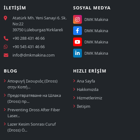
İLETIŞIM
SOSYAL MEDYA
Atatürk Mh. Yeni Sanayi 6. Sk.
DMK Makina
No:22
39750 Lüleburgaz/Kırklareli
DMK Makina
+90 288 431 46 66
DMK Makina
+90 545 431 46 66
DMK Makina
info@dmkmakina.com
BLOG
HIZLI ERIŞIM
Αποφυγή Σκουριάς (Dross)
Ana Sayfa
στην Κοπή...
Hakkımızda
Предотвратяване на Шлака
Hizmetlerimiz
(Dross) пр...
İletişim
Preventing Dross After Fiber
Laser...
Lazer Kesim Sonrası Curuf
(Dross) Ö...